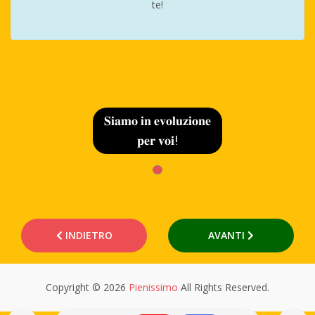
te!
𝐒𝐢𝐚𝐦𝐨 𝐢𝐧 𝐞𝐯𝐨𝐥𝐮𝐳𝐢𝐨𝐧𝐞
𝐩𝐞𝐫 𝐯𝐨𝐢!
INDIETRO
AVANTI
Copyright © 2026
Pienissimo
All Rights Reserved.